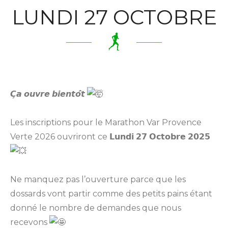
LUNDI 27 OCTOBRE
𝘾̧𝙖 𝙤𝙪𝙫𝙧𝙚 𝙗𝙞𝙚𝙣𝙩𝙤̂𝙩
Les inscriptions pour le Marathon Var Provence
Verte 2026 ouvriront ce 𝗟𝘂𝗻𝗱𝗶 𝟮𝟳 𝗢𝗰𝘁𝗼𝗯𝗿𝗲 𝟮𝟬𝟮𝟱
Ne manquez pas l’ouverture parce que les
dossards vont partir comme des petits pains étant
donné le nombre de demandes que nous
recevons