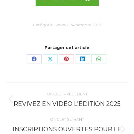
Catégorie
News
24 octobre 2025
Partager cet article
Share
Share
Share
Share
Share
on
on
on
on
on
Facebook
X
Pinterest
LinkedIn
WhatsApp
NAVIGATION
ONGLET PRÉCÉDENT
DE
Onglet
REVIVEZ EN VIDÉO L’ÉDITION 2025
précédent
COMMENTAIRE
ONGLET SUIVANT
INSCRIPTIONS OUVERTES POUR LE
Onglet