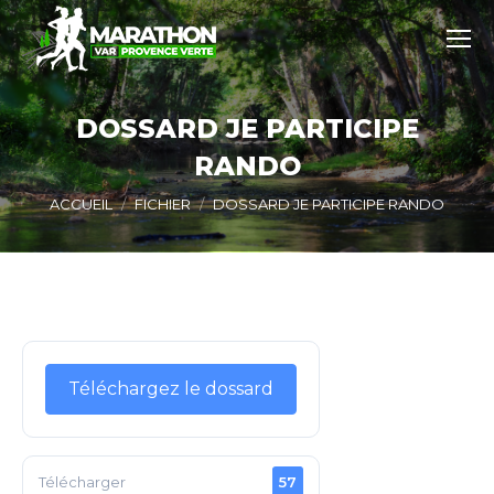
DOSSARD JE PARTICIPE
RANDO
Vous êtes ici :
ACCUEIL
FICHIER
DOSSARD JE PARTICIPE RANDO
Téléchargez le dossard
Télécharger
57