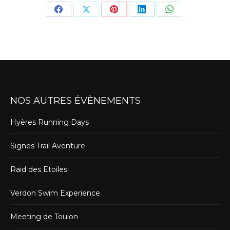
Share
Share
Share
Share
Share
on
on
on
on
on
Facebook
X
Pinterest
LinkedIn
WhatsApp
NOS AUTRES ÉVÈNEMENTS
Hyères Running Days
Signes Trail Aventure
Raid des Etoiles
Verdon Swim Experience
Meeting de Toulon