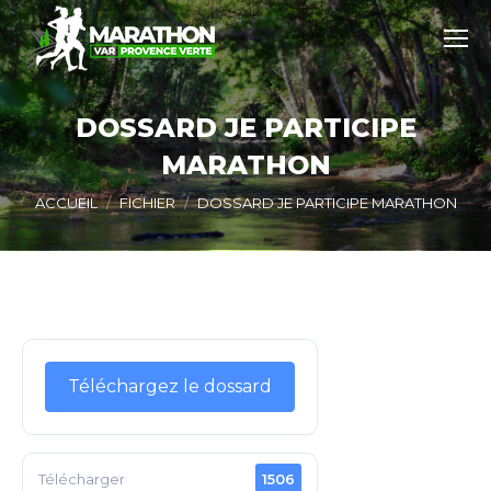
DOSSARD JE PARTICIPE
MARATHON
Vous êtes ici :
ACCUEIL
FICHIER
DOSSARD JE PARTICIPE MARATHON
Téléchargez le dossard
Télécharger
1506