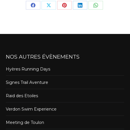
Share
Share
Share
Share
Share
on
on
on
on
on
Facebook
X
Pinterest
LinkedIn
WhatsApp
NOS AUTRES ÉVÈNEMENTS
Hyères Running Days
Signes Trail Aventure
Raid des Etoiles
Verdon Swim Experience
Meeting de Toulon